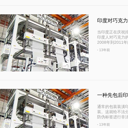
印度对巧克力
当印度正在庆祝
印度人对巧克力
2008年到20
·
13年前
一种先包后印
通常的包装装潢
装。这就给不法
防伪标签进行非
·
13年前