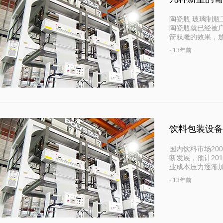
陶瓷瓶 玻璃制
陶瓷瓶就已经被
箭双雕的效果，
·
13年前
饮料包装设备
国内饮料市场20
断发展，预计20
业成本压力逐渐
·
13年前