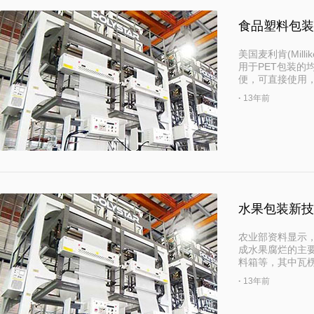
食品塑料包装
美国麦利肯(Mill
用于PET包装的
便，可直接使用
·
13年前
水果包装新技
农业部资料显示，
成水果腐烂的主
料箱等，其中瓦
·
13年前