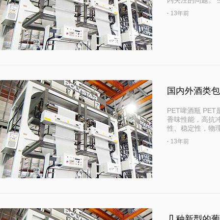
内关注的问题。 
·
13年前
国内外酒类包
PET啤酒瓶 P
香味性能，高抗
性、稳定性，物
·
13年前
几种新型的葡