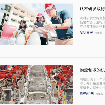
钛材研发取得
钛材研发取得最
品发布会，通报了
产品各项应用指
昆明日报
·
9年前
物流领域的机
现在出现了一个
能，并且拓展其
家机器人初创企
日经BP网
·
9年前