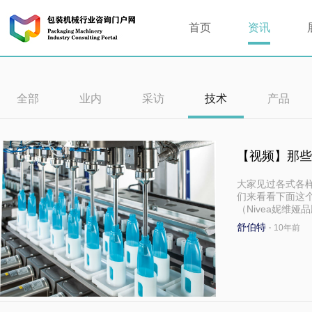
首页
资讯
全部
业内
采访
技术
产品
【视频】那些
大家见过各式各
们来看看下面这个视
（Nivea妮维
舒伯特
·
10年前