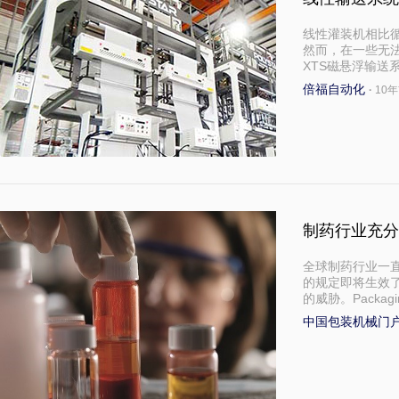
线性灌装机相比
然而，在一些无
XTS磁悬浮输送
倍福自动化
·
10
制药行业充分
全球制药行业一
的规定即将生效
的威胁。Packagi
中国包装机械门