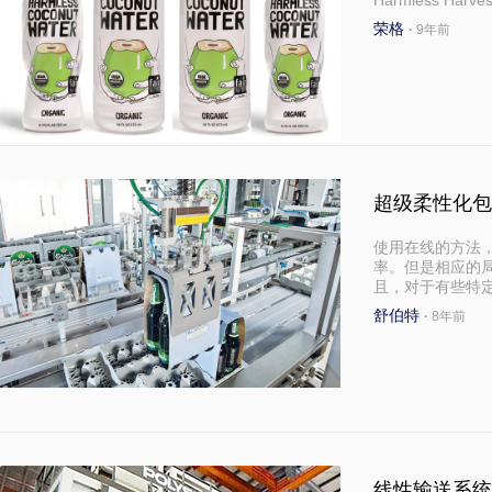
Harmless Ha
荣格
·
9年前
超级柔性化包
使用在线的方法
率。但是相应的
且，对于有些特
舒伯特
·
8年前
线性输送系统