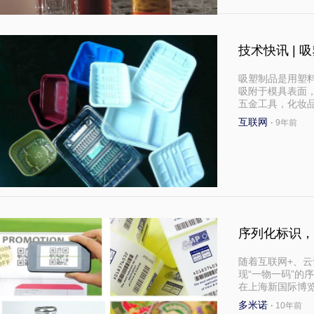
技术快讯 |
吸塑制品是用塑
吸附于模具表面
五金工具，化妆
互联网
·
9年前
序列化标识，
随着互联网+、云
现“一物一码”的序列
在上海新国际博
多米诺
·
10年前